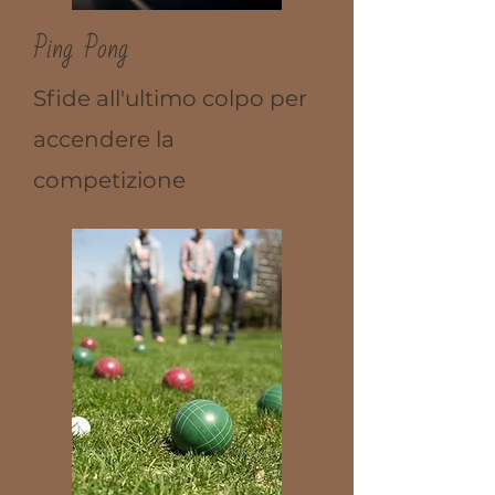
Ping Pong
Sfide all'ultimo colpo per
accendere la
competizione