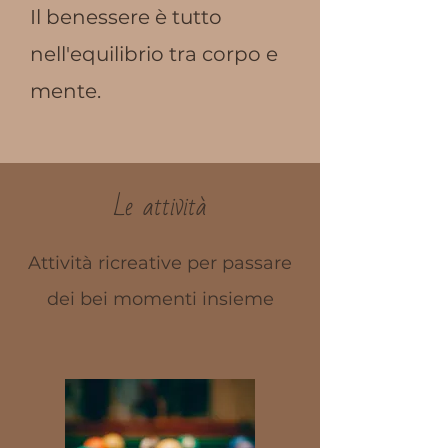
Il benessere è tutto
nell'equilibrio tra corpo e
mente.
Le attività
Attività ricreative per passare
dei bei momenti insieme