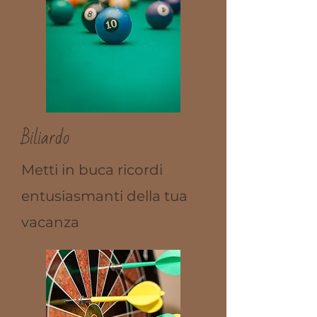
Biliardo
Metti in buca ricordi
entusiasmanti della tua
vacanza